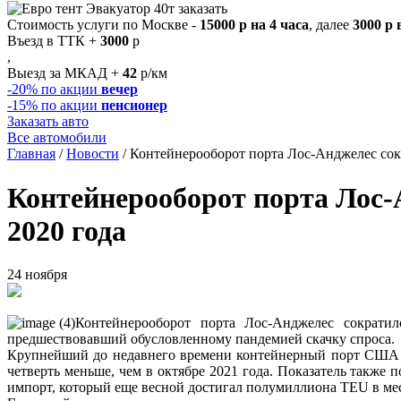
Стоимость услуги по Москве -
15000 р на 4 часа
, далее
3000 р 
Въезд в ТТК +
3000
р
,
Выезд за МКАД +
42
р/км
-20%
по акции
вечер
-15%
по акции
пенсионер
Заказать авто
Все автомобили
Главная
/
Новости
/
Контейнерооборот порта Лос-Анджелес сок
Контейнерооборот порта Лос-
2020 года
24 ноября
Контейнерооборот порта Лос-Анджелес сократи
предшествовавший обусловленному пандемией скачку спроса.
Крупнейший до недавнего времени контейнерный порт США – 
четверть меньше, чем в октябре 2021 года. Показатель также 
импорт, который еще весной достигал полумиллиона TEU в мес