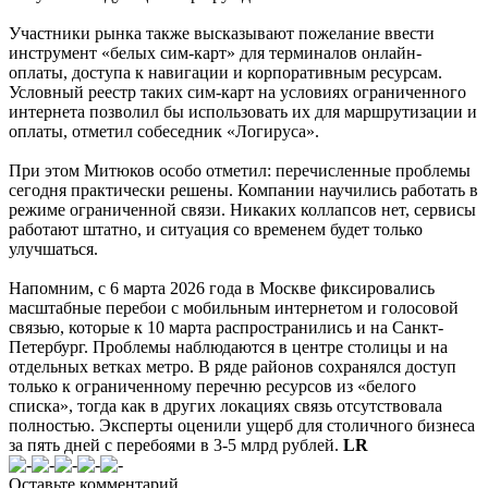
Участники рынка также высказывают пожелание ввести
инструмент «белых сим-карт» для терминалов онлайн-
оплаты, доступа к навигации и корпоративным ресурсам.
Условный реестр таких сим-карт на условиях ограниченного
интернета позволил бы использовать их для маршрутизации и
оплаты, отметил собеседник «Логируса».
При этом Митюков особо отметил: перечисленные проблемы
сегодня практически решены. Компании научились работать в
режиме ограниченной связи. Никаких коллапсов нет, сервисы
работают штатно, и ситуация со временем будет только
улучшаться.
Напомним, с 6 марта 2026 года в Москве фиксировались
масштабные перебои с мобильным интернетом и голосовой
связью, которые к 10 марта распространились и на Санкт-
Петербург. Проблемы наблюдаются в центре столицы и на
отдельных ветках метро. В ряде районов сохранялся доступ
только к ограниченному перечню ресурсов из «белого
списка», тогда как в других локациях связь отсутствовала
полностью. Эксперты оценили ущерб для столичного бизнеса
за пять дней с перебоями в 3-5 млрд рублей.
LR
Оставьте комментарий