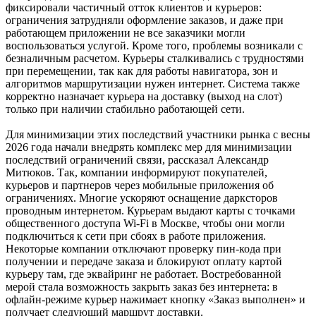
фиксировали частичный отток клиентов и курьеров:
ограничения затрудняли оформление заказов, и даже при
работающем приложении не все заказчики могли
воспользоваться услугой. Кроме того, проблемы возникали с
безналичным расчетом. Курьеры сталкивались с трудностями
при перемещении, так как для работы навигатора, зон и
алгоритмов маршрутизации нужен интернет. Система также
корректно назначает курьера на доставку (выход на слот)
только при наличии стабильно работающей сети.
Для минимизации этих последствий участники рынка с весны
2026 года начали внедрять комплекс мер для минимизации
последствий ограничений связи, рассказал Александр
Митюков. Так, компании информируют покупателей,
курьеров и партнеров через мобильные приложения об
ограничениях. Многие ускоряют оснащение дарксторов
проводным интернетом. Курьерам выдают карты с точками
общественного доступа Wi-Fi в Москве, чтобы они могли
подключиться к сети при сбоях в работе приложения.
Некоторые компании отключают проверку пин-кода при
получении и передаче заказа и блокируют оплату картой
курьеру там, где эквайринг не работает. Востребованной
мерой стала возможность закрыть заказ без интернета: в
офлайн-режиме курьер нажимает кнопку «Заказ выполнен» и
получает следующий маршрут доставки.