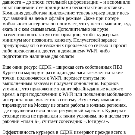
давности – до эпохи тотальной цифровизации – и вспомнили
опыт пандемии с ее принципами бесконтактной доставки.
Компания доработала приложение: теперь курьер видит весь
пул заданий на день в офлайн-режиме. Даже при потере
мобильного интернета он понимает, что у него в машине, куда
ехать и с кем связываться. Дополнительно на грузе
разместили контактную информацию, чтобы курьер как
минимум мог позвонить клиенту. Получателей заранее
предупреждают о возможных проблемах со связью и просят
либо предоставить доступ к домашнему Wi-Fi, либо
подготовить наличные для оплаты.
Еще один ресурс СДЭК – широкая сеть собственных ПВЗ.
Курьер на маршруте раз в один-два часа заезжает на такие
точки, подключается к Wi-Fi, передает статусы по
выполненным заказам и получает обновления. Воронов
уточнил, что приложение хранит офлайн-данные какое-то
время, а при подключении к Wi-Fi или появлении мобильного
интернета подгружает их в систему. Эту схему компания
тиражирует на Москву из опыта работы в южных регионах,
где нарушения связи носят регулярный характер. Курьеры в
столице пока не привыкли к таким условиям, но в целом это
рабочий «план Б», считает собеседник «Логируса».
Эффективность курьеров в СДЭК измеряют прежде всего в