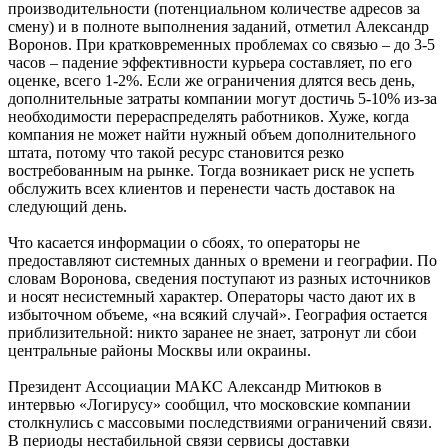
производительности (потенциальном количестве адресов за
смену) и в полноте выполнения заданий, отметил Александр
Воронов. При кратковременных проблемах со связью – до 3-5
часов – падение эффективности курьера составляет, по его
оценке, всего 1-2%. Если же ограничения длятся весь день,
дополнительные затраты компании могут достичь 5-10% из-за
необходимости перераспределять работников. Хуже, когда
компания не может найти нужный объем дополнительного
штата, потому что такой ресурс становится резко
востребованным на рынке. Тогда возникает риск не успеть
обслужить всех клиентов и перенести часть доставок на
следующий день.
Что касается информации о сбоях, то операторы не
предоставляют системных данных о времени и географии. По
словам Воронова, сведения поступают из разных источников
и носят несистемный характер. Операторы часто дают их в
избыточном объеме, «на всякий случай». География остается
приблизительной: никто заранее не знает, затронут ли сбои
центральные районы Москвы или окраины.
Президент Ассоциации МАКС Александр Митюков в
интервью «Логирусу» сообщил, что московские компании
столкнулись с массовыми последствиями ограничений связи.
В периоды нестабильной связи сервисы доставки