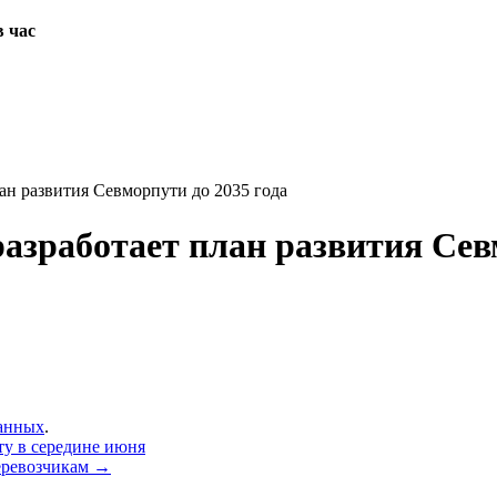
в час
лан развития Севморпути до 2035 года
азработает план развития Сев
данных
.
ту в середине июня
перевозчикам →