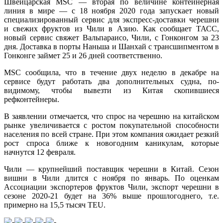
Швейцарская MSC — вторая по величине контейнерная
линия в мире — с 18 ноября 2020 года запускает новый
специализированный сервис для экспресс-доставки черешни
и свежих фруктов из Чили в Азию. Как сообщает ТАСС,
новый сервис свяжет Вальпараисо, Чили, с Гонконгом за 23
дня. Доставка в порты Наньша и Шанхай с трансшипментом в
Гонконге займет 25 и 26 дней соответственно.
MSC сообщила, что в течение двух неделю в декабре на
сервисе будут работать два дополнительных судна, по-
видимому, чтобы вывезти из Китая скопившиеся
рефконтейнеры.
В заявлении отмечается, что спрос на черешню на китайском
рынке увеличивается с ростом покупательной способности
населения по всей стране. При этом компания ожидает резкий
рост спроса ближе к новогодним каникулам, которые
начнутся 12 февраля.
Чили — крупнейший поставщик черешни в Китай. Сезон
вишни в Чили длится с ноября по январь. По оценкам
Ассоциации экспортеров фруктов Чили, экспорт черешни в
сезоне 2020-21 будет на 36% выше прошлогоднего, т.е.
примерно на 15,5 тысяч TEU.