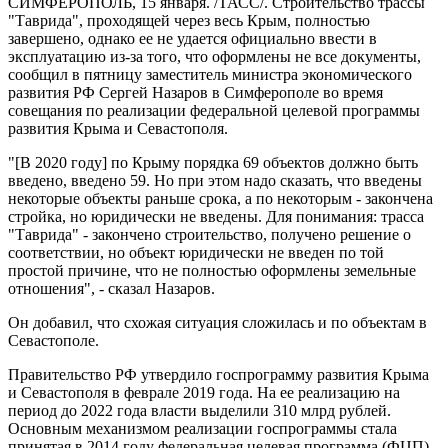
СИМФЕРОПОЛЬ, 15 января. /ТАСС/. Строительство трассы
"Таврида", проходящей через весь Крым, полностью
завершено, однако ее не удается официально ввести в
эксплуатацию из-за того, что оформлены не все документы,
сообщил в пятницу заместитель министра экономического
развития РФ Сергей Назаров в Симферополе во время
совещания по реализации федеральной целевой программы
развития Крыма и Севастополя.
"[В 2020 году] по Крыму порядка 69 объектов должно быть
введено, введено 59. Но при этом надо сказать, что введены
некоторые объекты раньше срока, а по некоторым - закончена
стройка, но юридически не введены. Для понимания: трасса
"Таврида" - закончено строительство, получено решение о
соответствии, но объект юридически не введен по той
простой причине, что не полностью оформлены земельные
отношения", - сказал Назаров.
Он добавил, что схожая ситуация сложилась и по объектам в
Севастополе.
Правительство РФ утвердило госпрограмму развития Крыма
и Севастополя в феврале 2019 года. На ее реализацию на
период до 2022 года власти выделили 310 млрд рублей.
Основным механизмом реализации госпрограммы стала
принятая в 2014 году федеральная целевая программа (ФЦП)