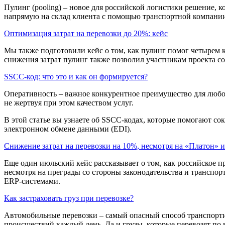
Пулинг (pooling) – новое для российской логистики решение, к
напрямую на склад клиента с помощью транспортной компании.
Оптимизация затрат на перевозки до 20%: кейс
Мы также подготовили кейс о том, как пулинг помог четырем
снижения затрат пулинг также позволил участникам проекта сок
SSCC-код: что это и как он формируется?
Оперативность – важное конкурентное преимущество для любой
не жертвуя при этом качеством услуг.
В этой статье вы узнаете об SSCC-кодах, которые помогают сок
электронном обмене данными (EDI).
Снижение затрат на перевозки на 10%, несмотря на «Платон»
Еще один июльский кейс рассказывает о том, как российское 
несмотря на преграды со стороны законодательства и транспо
ERP-системами.
Как застраховать груз при перевозке?
Автомобильные перевозки – самый опасный способ транспортир
происшествий каждый день. Да и грузы, которые перевозят по в