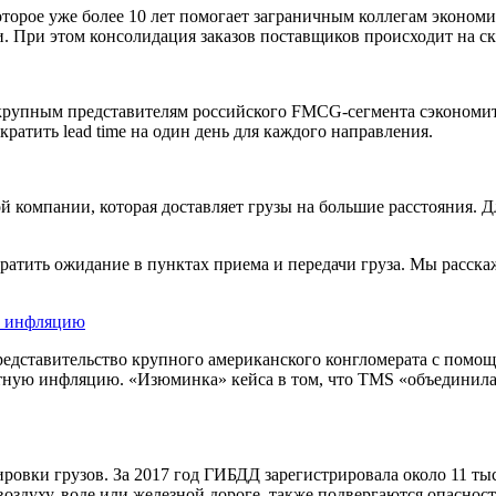
оторое уже более 10 лет помогает заграничным коллегам экономит
 При этом консолидация заказов поставщиков происходит на скл
 крупным представителям российского FMCG-сегмента сэкономит
ратить lead time на один день для каждого направления.
 компании, которая доставляет грузы на большие расстояния. Д
ратить ожидание в пунктах приема и передачи груза. Мы расскаж
 и инфляцию
представительство крупного американского конгломерата с пом
ртную инфляцию. «Изюминка» кейса в том, что TMS «объединила
овки грузов. За 2017 год ГИБДД зарегистрировала около 11 тыс
оздуху, воде или железной дороге, также подвергаются опасности