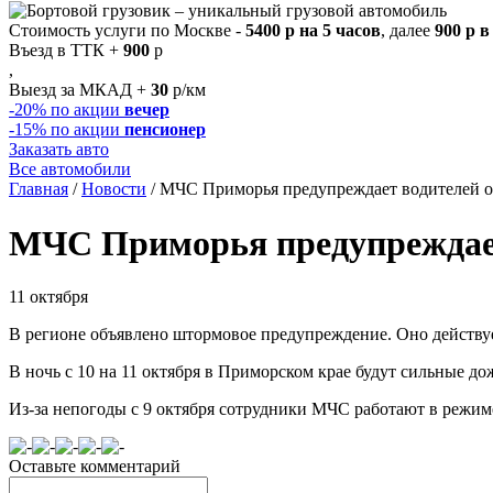
Стоимость услуги по Москве -
5400 р на 5 часов
, далее
900 р в
Въезд в ТТК +
900
р
,
Выезд за МКАД +
30
р/км
-20%
по акции
вечер
-15%
по акции
пенсионер
Заказать авто
Все автомобили
Главная
/
Новости
/
МЧС Приморья предупреждает водителей о
МЧС Приморья предупреждает
11 октября
В регионе объявлено штормовое предупреждение.
Оно действуе
В ночь с 10 на 11 октября в Приморском крае будут сильные до
Из-за непогоды с 9 октября сотрудники МЧС работают в режиме
Оставьте комментарий