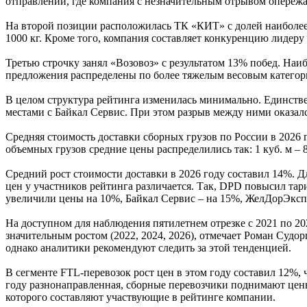
отправлений, где компания с незначительным отрывом опережае
На второй позиции расположилась ТК «КИТ» с долей наиболее
1000 кг. Кроме того, компания составляет конкуренцию лидеру 
Третью строчку занял «Возовоз» с результатом 13% побед. Наи
предложения распределены по более тяжелым весовым категор
В целом структура рейтинга изменилась минимально. Единств
местами с Байкал Сервис. При этом разрыв между ними оказа
Средняя стоимость доставки сборных грузов по России в 2026 г
объемных грузов средние цены распределились так: 1 куб. м – 8
Средний рост стоимости доставки в 2026 году составил 14%. Дл
цен у участников рейтинга различается. Так, DPD повысил та
увеличили цены на 10%, Байкал Сервис – на 15%, ЖелДорЭкспе
На доступном для наблюдения пятилетнем отрезке с 2021 по 20
значительным ростом (2022, 2024, 2026), отмечает Роман Судор
однако аналитики рекомендуют следить за этой тенденцией.
В сегменте FTL-перевозок рост цен в этом году составил 12%, 
году разнонаправленная, сборные перевозчики поднимают цены
которого составляют участвующие в рейтинге компании.