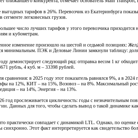
т ближайшего конкурента, отмечает основатель Main Transport,
 выгодных тарифов в 26%. Перевозчик из Екатеринбурга показы
в сегменте легковесных грузов.
большее число лучших тарифов у этого перевозчика приходится н
иям и кубометрам.
енное изменение произошло на шестой и седьмой позициях: Жел
лся минимальным. ПЭК и Деловые Линии замкнули таблицу: доля
оду демонстрирует следующий ряд: отправка весом 1 кг обходитс
671 рубль, 4 куб. м – 33398 рублей.
я сравнения: в 2025 году этот показатель равнялся 9%, а в 202
рифы на 12%, КИТ – на 15%, Возовоз – на 8%. Максимальный ро
диция – на 14%, Энергия – на 13%.
26 год прослеживается цикличность: годы с незначительным пов
гин. Данных для того, чтобы сделать вывод о такой динамике ка
что практически совпадает с динамикой LTL. Однако, по оценке с
 синхронно. Этот факт интерпретируется как свидетельство бол