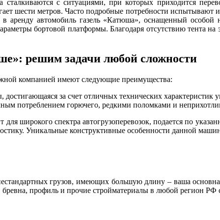
са сталкиваются с ситуациями, при которых приходится перев
гает шести метров. Часто подробные потребности испытывают и 
о в аренду автомобиль газель «Катюша», оснащенный особой
параметры бортовой платформы. Благодаря отсутствию тента на 
ше»: решим задачи любой сложности
жной компанией имеют следующие преимущества:
ы, достигающаяся за счет отличных технических характеристик
чным потреблением горючего, редкими поломками и неприхотли
 для широкого спектра автогрузоперевозок, подается по указан
гностику. Уникальные конструктивные особенности данной маши
нестандартных грузов, имеющих большую длину – ваша основна
ы, бревна, профиль и прочие стройматериалы в любой регион 