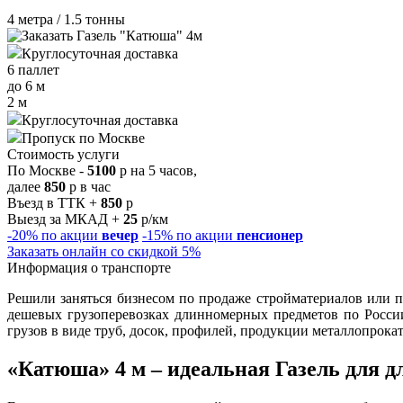
4 метра / 1.5 тонны
Круглосуточная доставка
6 паллет
до 6 м
2 м
Круглосуточная доставка
Пропуск по Москве
Стоимость услуги
По Москве -
5100
р на 5 часов,
далее
850
р в час
Въезд в ТТК +
850
р
Выезд за МКАД +
25
р/км
-20%
по акции
вечер
-15%
по акции
пенсионер
Заказать
онлайн
со скидкой 5%
Информация о транспорте
Решили заняться бизнесом по продаже стройматериалов или п
дешевых грузоперевозках длинномерных предметов по России
грузов в виде труб, досок, профилей, продукции металлопрокат
«Катюша» 4 м – идеальная Газель для 