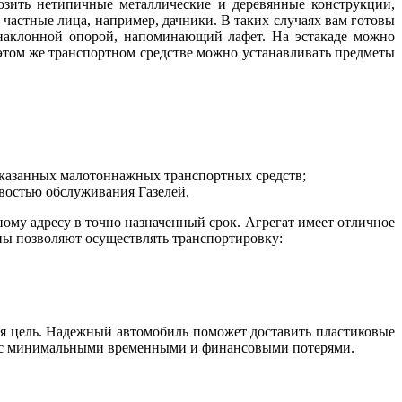
озить нетипичные металлические и деревянные конструкции,
частные лица, например, дачники. В таких случаях вам готовы
 наклонной опорой, напоминающий лафет. На эстакаде можно
этом же транспортном средстве можно устанавливать предметы
 указанных малотоннажных транспортных средств;
востью обслуживания Газелей.
ному адресу в точно назначенный срок. Агрегат имеет отличное
ны позволяют осуществлять транспортировку:
я цель. Надежный автомобиль поможет доставить пластиковые
РФ с минимальными временными и финансовыми потерями.