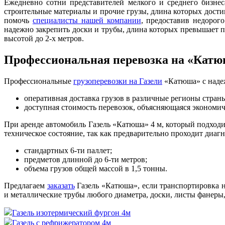
Ежедневно сотни представителей мелкого и среднего бизне
строительные материалы и прочие грузы, длина которых дости
помочь
специалисты нашей компании
, предоставив недорог
надежно закрепить доски и трубы, длина которых превышает 
высотой до 2-х метров.
Профессиональная перевозка на «Катю
Профессиональные
грузоперевозки на Газели
«Катюша» с наде
оперативная доставка грузов в различные регионы стран
доступная стоимость перевозок, объясняющаяся экономи
При аренде автомобиль Газель «Катюша» 4 м, который подходит
техническое состояние, так как предварительно проходит диа
стандартных 6-ти паллет;
предметов длинной до 6-ти метров;
объема грузов общей массой в 1,5 тонны.
Предлагаем
заказать
Газель «Катюша», если транспортировка 
и металлические трубы любого диаметра, доски, листы фанер
Газель изотермический фургон 4м
Газель с рефрижератором 4м