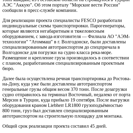
АЭС "Аккую". Об этом порталу "Морские вести России"
сообщили в пресс-службе компании.
Для реализации проекта специалисты FESCO разработали
индивидуальные схемы транспортировки. Парогенераторы,
которые являются негабаритным и тяжеловесным
оборудованием, с завода-изготовителя — Филиала АО "АЭМ-
технологии" "Атоммаш" в г. Волгодонске, были доставлены
специализированным автотранспортом до спецпричала в
Волгодонске для погрузки на судно класса река-море.
Размещение и крепление груза производилось в соответствии
с планом, разработанным специализированным проектным
бюро.
Далее была осуществлена речная транспортировка до Ростова-
на-Дону, куда уже были доставлены автотранспортом
генеральные грузы общим весом 370 тонн. После дозагрузки
судно отправилось на терминал Восточный, недалеко от порта
Мерсин в Турции, куда прибыло 19 сентября. После выгрузки
оборудования краном Liebherr LR1800 грузоподъёмностью
800 тонн, груз был доставлен специализированным
автотранспортом на строительную площадку для монтажа.
Общий срок реализации проекта составил 45 дней.