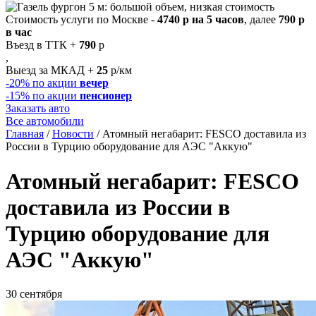
Стоимость услуги по Москве -
4740 р на 5 часов
, далее
790 р
в час
Въезд в ТТК +
790
р
,
Выезд за МКАД +
25
р/км
-20%
по акции
вечер
-15%
по акции
пенсионер
Заказать авто
Все автомобили
Главная
/
Новости
/
Атомный негабарит: FESCO доставила из
России в Турцию оборудование для АЭС "Аккую"
Атомный негабарит: FESCO
доставила из России в
Турцию оборудование для
АЭС "Аккую"
30 сентября