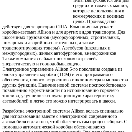
типа. Выпускаются они для
средних и тяжелых машин,
которые использования в
коммерческих и военных
целях. Производство
действует для территории США. Компания выпускает
коробки-автомат Allison и для других видов транспорта. Для
шоссейных грузовиков (мусороуборочных, строительных,
пожарных и аварийно-спасательных, а также
транспортирующих товары). Автобусов (школьных и
междугородных), жилых автофургонов, внедорожников.
Также компания снабжает несколько отраслей:
энергетическую и горнодобывающую.
Электронное управление Allison 5-го поколения создана из
блока управления коробки (TCM) и его программного
обеспечения, нового встроенного инклинометра и множества
других функций. Наличие новой системы поспособствовало
повышению эффективности по использованию горючего
топлива, улучшило эксплуатационную характеристику
автомобилей и легко его можно интегрировать в шасси.
Разработка электронной системы Allison велась специально
для использования вместе с электроникой современного
автомобиля и для того, чтоб облегчить сам процесс сборки. С
помощью автоматической коробки обеспечивается