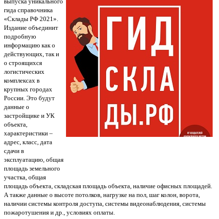
выпуска уникального
гида справочника
«Склады РФ 2021».
Издание объединит
подробную
информацию как о
действующих, так и
о строящихся
логистических
комплексах в
крупных городах
России. Это будут
данные о
застройщике и УК
объекта,
характеристики –
адрес, класс, дата
сдачи в
эксплуатацию, общая
площадь земельного
участка, общая
площадь объекта, складская площадь объекта, наличие офисных площадей.
А также данные о высоте потолков, нагрузке на пол, шаг колон, ворота,
наличии системы контроля доступа, системы видеонаблюдения, системы
пожаротушения и др., условиях оплаты.