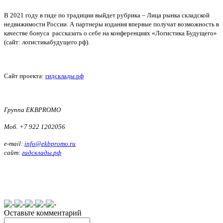
В 2021 году в гиде по традиции выйдет рубрика – Лица рынка складской
недвижимости России. А партнеры издания впервые получат возможность в
качестве бонуса
рассказать о себе на конференциях «Логистика Будущего»
(сайт: логистикабудущего.рф).
C
айт проекта:
гидсклады.рф
Группа EKBPROMO
Моб
. +7 922 1202056
e-mail:
info@ekbpromo.ru
сайт
:
гидсклады
.
рф
Оставьте комментарий