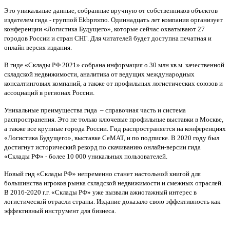
Это уникальные данные, собранные вручную
от собственников объектов
издателем гида - группой
Ekbpromo
. Одиннадцать лет компания организует
конференции «Логистика Будущего», которые сейчас охватывают 27
городов России и стран СHГ. Для читателей будет доступна печатная и
онлайн версия издания.
В гиде «Склады РФ 2021» собрана информация о 30 млн кв.м. качественной
складской недвижимости, аналитика от ведущих международных
консалтинговых компаний, а также от профильных логистических союзов и
ассоциаций в регионах России.
Уникальные преимущества гида
– справочная часть и система
распространения. Это не только ключевые профильные выставки в Москве,
а также все крупные города России. Гид распространяется на конференциях
«Логистика Будущего», выставке СеМАТ, и по подписке. В 2020 году был
достигнут исторический рекорд по скачиванию онлайн-версии гида
«Склады РФ» - более 10 000 уникальных пользователей.
Новый гид «Склады РФ» непременно станет настольной книгой для
большинства игроков рынка складской недвижимости и смежных отраслей.
В 2016-2020 г.г. «Склады РФ» уже вызвали ажиотажный интерес в
логистической отрасли страны. Издание доказало свою эффективность как
эффективный инструмент для бизнеса.